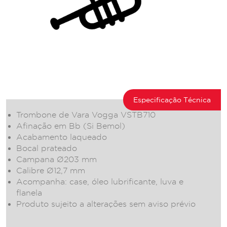
Especificação Técnica
Trombone de Vara Vogga VSTB710
Afinação em Bb (Si Bemol)
Acabamento laqueado
Bocal prateado
Campana Ø203 mm
Calibre Ø12,7 mm
Acompanha: case, óleo lubrificante, luva e
flanela
Produto sujeito a alterações sem aviso prévio