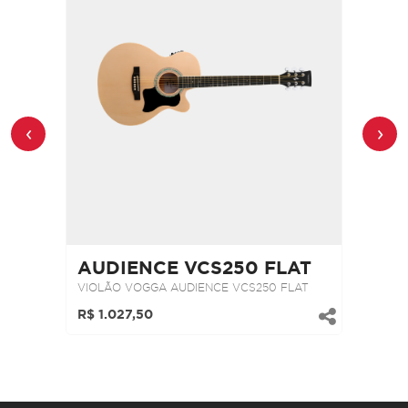
‹
›
LON
AUDIENCE VCS250 FLAT
AUD
NI
VIOLÃO VOGGA AUDIENCE VCS250 FLAT
VIOLÃ
R$ 1.027,50
R$ 1.