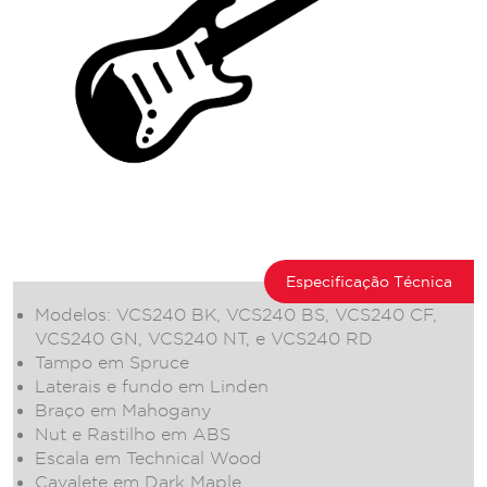
Especificação Técnica
Modelos: VCS240 BK, VCS240 BS, VCS240 CF,
VCS240 GN, VCS240 NT, e VCS240 RD
Tampo em Spruce
Laterais e fundo em Linden
Braço em Mahogany
Nut e Rastilho em ABS
Escala em Technical Wood
Cavalete em Dark Maple