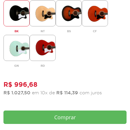
BK
NT
BS
CF
GN
RD
R$ 996,68
R$ 1.027,50
R$
114,39
em
10x
de
com juros
Comprar